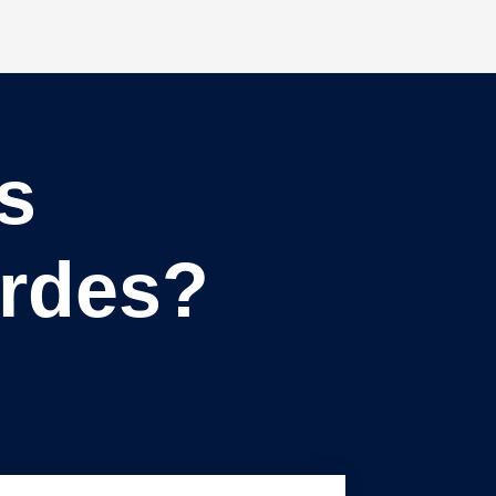
s
erdes?