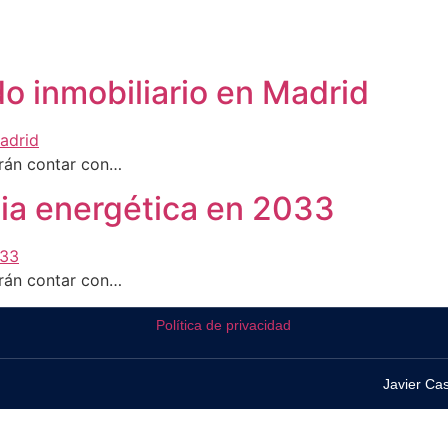
o inmobiliario en Madrid
erán contar con…
cia energética en 2033
erán contar con…
Política de privacidad
Javier Cas